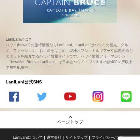
LaniLaniとは？
ハワイ(hawaii)の旅行情報ならLaniLani。LaniLaniはハワイの観光、グル
メ、ファッション、お土産をはじめ、現地オプショナルツアーや話題の流行
スポットを紹介するハワイ情報サイトです。ハワイ情報フリーマガジン
「Hawaiian Breeze LaniLani」は日本とハワイ・ワイキキの計400ヶ所以上
で無料配布中！
LaniLani公式SNS
LaniLani
LaniLani
LaniLani
LaniLani
LaniLani
の
のtwitter
の
の
のLINEを
Facebook
を見る
Youtube
Instagram
見る
ページトップ
を見る
チャンネ
を見る
ルを見る
LaniLaniについて
運営会社
サイトマップ
プライバシーポリシー