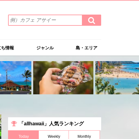
検
検
索
索
ワ
す
る
ー
ド
立ち情報
ジャンル
島・エリア
を
入
力
(例）
カ
フ
ェ
ア
サ
イ
ー
「allhawaii」人気ランキング
Today
Weekly
Monthly