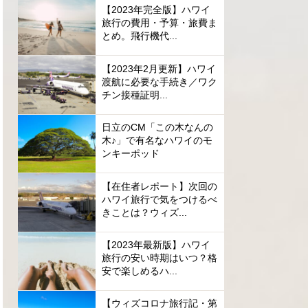
【2023年完全版】ハワイ
旅行の費用・予算・旅費ま
とめ。飛行機代...
【2023年2月更新】ハワイ
渡航に必要な手続き／ワク
チン接種証明...
日立のCM「この木なんの
木♪」で有名なハワイのモ
ンキーポッド
【在住者レポート】次回の
ハワイ旅行で気をつけるべ
きことは？ウィズ...
【2023年最新版】ハワイ
旅行の安い時期はいつ？格
安で楽しめるハ...
【ウィズコロナ旅行記・第