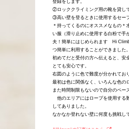
登録をします。
②ロッククライミング用の靴を貸し
③高い壁を登るときに使用するセー
＊持ってくるのにオススメなもの＊
い服（滑り止めに使用する白粉で手
夫！簡単にはじめられます Hi Cl
つ簡単に利用することができました
初めてだと受付の方へ伝えると、安
とても安心です。
右図のように色で難度が分かれてお
最初は色に関係なく、いろんな色の
また時間制限もないので自分のペー
他のエリアにはロープを使用する難
してありました。
なかなか登れない壁に何度も挑戦し