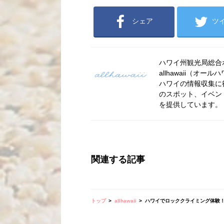
シェア
ツ
ハワイ州観光局総合ポー
allhawaii（
ハワイの情報収集に
のスポット、イベン
を提供しています。
関連する記事
トップ
allhawaii
ハワイでロッククライミング体験！＠H