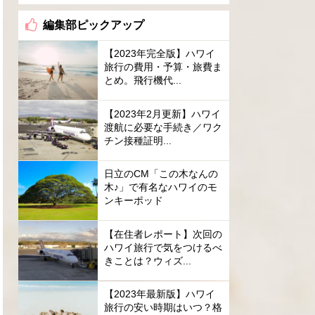
編集部ピックアップ
【2023年完全版】ハワイ
旅行の費用・予算・旅費ま
とめ。飛行機代...
【2023年2月更新】ハワイ
渡航に必要な手続き／ワク
チン接種証明...
日立のCM「この木なんの
木♪」で有名なハワイのモ
ンキーポッド
【在住者レポート】次回の
ハワイ旅行で気をつけるべ
きことは？ウィズ...
【2023年最新版】ハワイ
旅行の安い時期はいつ？格