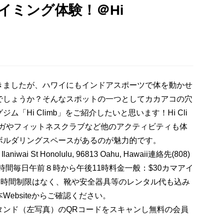
イミング体験！＠Hi
きましたが、ハワイにもインドアスポーツで体を動かせ
でしょうか？そんなスポットの一つとしてカカアコの穴
「Hi Climb」をご紹介したいと思います！Hi Cli
ヨガやフィットネスクラブなど他のアクティビティも体
ボルダリングスペースがあるのが魅力的です。
ai St Honolulu, 96813 Oahu, Hawaii連絡先(808)
b.com営業時間毎日午前８時から午後11時料金一般：$30カマアイ
※時間制限はなく、靴や安全器具等のレンタル代も込み
ebsiteからご確認ください。
ンド（左写真）のQRコードをスキャンし無料の会員