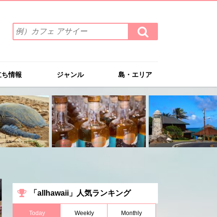
検
検
索
索
ワ
す
る
ー
ド
立ち情報
ジャンル
島・エリア
を
入
力
(例）
カ
フ
ェ
ア
サ
イ
ー
「allhawaii」人気ランキング
Today
Weekly
Monthly