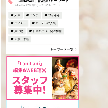
「allhawaii」話題のキーワード
今LaniLaniで話題になっているキーワード
人気
ランチ
ワイキキ
ディナー
ローカルに人気
買い物
日本のハワイ関連情報
風景・景色
キーワード一覧