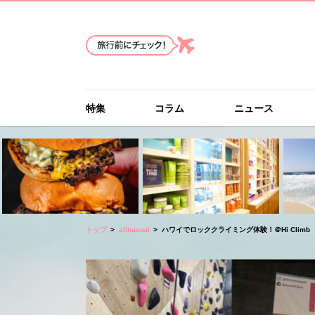
特集
コラム
ニュース
トップ
allhawaii
ハワイでロッククライミング体験！＠Hi Climb