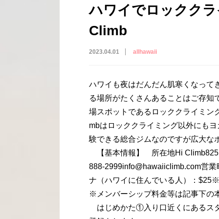
ハワイでロッククラ
Climb
2023.04.01
allhawaii
ハワイも夜はだんだん肌寒くなって
る場所がたくさんあることはご存知
場スポットであるロッククライミングジム
mbはロッククライミング以外にも
験できる総合ジムなのですが広大な
【基本情報】 所在地Hi Climb825 Ilaniw
888-2999info@hawaiiclim
ナ（ハワイに住んでいる人）：$25
※メンバーシップ料金等は記事下の本W
はじめかた①入り口近くにあるスタ