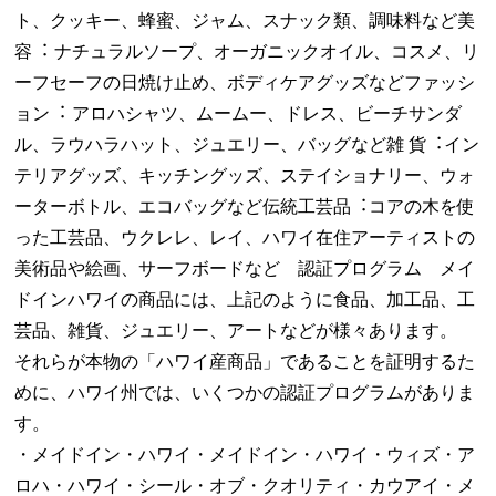
ト、クッキー、蜂蜜、ジャム、スナック類、調味料など美
容︓ ナチュラルソープ、オーガニックオイル、コスメ、リ
ーフセーフの⽇焼け⽌め、ボディケアグッズなどファッシ
ョン︓ アロハシャツ、ムームー、ドレス、ビーチサンダ
ル、ラウハラハット、ジュエリー、バッグなど雑 貨︓イン
テリアグッズ、キッチングッズ、ステイショナリー、ウォ
ーターボトル、エコバッグなど伝統⼯芸品︓コアの⽊を使
った⼯芸品、ウクレレ、レイ、ハワイ在住アーティストの
美術品や絵画、サーフボードなど 認証プログラム メイ
ドインハワイの商品には、上記のように食品、加工品、工
芸品、雑貨、ジュエリー、アートなどが様々あります。
それらが本物の「ハワイ産商品」であることを証明するた
めに、ハワイ州では、いくつかの認証プログラムがありま
す。
・メイドイン・ハワイ・メイドイン・ハワイ・ウィズ・ア
ロハ・ハワイ・シール・オブ・クオリティ・カウアイ・メ