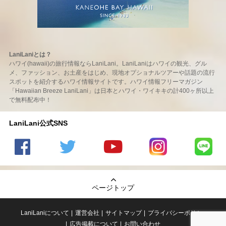
LaniLaniとは？
ハワイ(hawaii)の旅行情報ならLaniLani。LaniLaniはハワイの観光、グル
メ、ファッション、お土産をはじめ、現地オプショナルツアーや話題の流行
スポットを紹介するハワイ情報サイトです。ハワイ情報フリーマガジン
「Hawaiian Breeze LaniLani」は日本とハワイ・ワイキキの計400ヶ所以上
で無料配布中！
LaniLani公式SNS
LaniLani
LaniLani
LaniLani
LaniLani
LaniLani
の
のtwitter
の
の
のLINEを
Facebook
を見る
Youtube
Instagram
見る
ページトップ
を見る
チャンネ
を見る
ルを見る
LaniLaniについて
運営会社
サイトマップ
プライバシーポリシー
広告掲載について
お問い合わせ