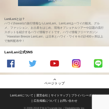
LaniLaniとは？
ハワイ(hawaii)の旅行情報ならLaniLani。LaniLaniはハワイの観光、グル
メ、ファッション、お土産をはじめ、現地オプショナルツアーや話題の流行
スポットを紹介するハワイ情報サイトです。ハワイ情報フリーマガジン
「Hawaiian Breeze LaniLani」は日本とハワイ・ワイキキの計400ヶ所以上
で無料配布中！
LaniLani公式SNS
LaniLani
LaniLani
LaniLani
LaniLani
LaniLani
の
のtwitter
の
の
のLINEを
Facebook
を見る
Youtube
Instagram
見る
ページトップ
を見る
チャンネ
を見る
ルを見る
LaniLaniについて
運営会社
サイトマップ
プライバシーポリシー
広告掲載について
お問い合わせ
© 2009-2018 P.M.A Tryangle,Inc. / Digitalidentity inc.