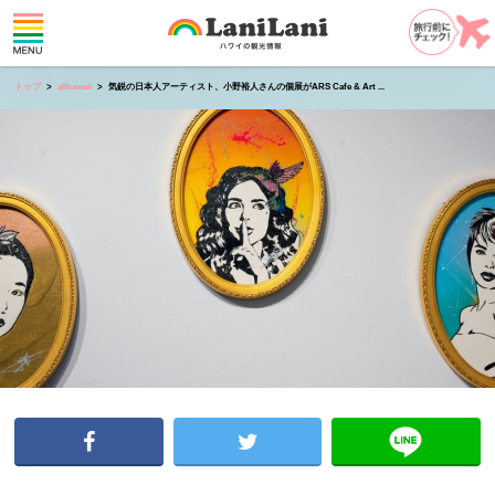
トップ
allhawaii
気鋭の日本人アーティスト、小野裕人さんの個展がARS Cafe & Art ...