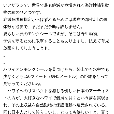
いアザラシで、世界で最も絶滅が危惧される海洋性哺乳動
物の種のひとつです。
絶滅危惧種指定からはずれるためには現在の2倍以上の個
体数が必要で、まだまだ予断は許しません。
愛らしい顔のモンクシールですが、そこは野生動物。
子供を守るために攻撃することもありますし、怯えて育児
放棄をしてしまうことも。
。
。
ハワイアンモンクシールを見つけたら、陸上でも水中でも
少なくとも150フィート（約45メートル）の距離をとって
見守ってくださいね。
ハワイへのリスペクトを感じる優しい日本のアーティス
トの方が、大好きなハワイで個展を開くという夢を実現さ
れ、その上収益を自然動物の保護活動へ還元されている。
同じ日本人として誇らしいし、とっても嬉しい！と、言う