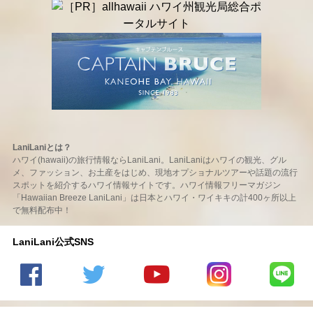
LaniLaniとは？
ハワイ(hawaii)の旅行情報ならLaniLani。LaniLaniはハワイの観光、グル
メ、ファッション、お土産をはじめ、現地オプショナルツアーや話題の流行
スポットを紹介するハワイ情報サイトです。ハワイ情報フリーマガジン
「Hawaiian Breeze LaniLani」は日本とハワイ・ワイキキの計400ヶ所以上
で無料配布中！
LaniLani公式SNS
LaniLani
LaniLani
LaniLani
LaniLani
LaniLani
の
のtwitter
の
の
のLINEを