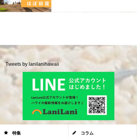
Tweets by lanilanihawaii
特集
コラム