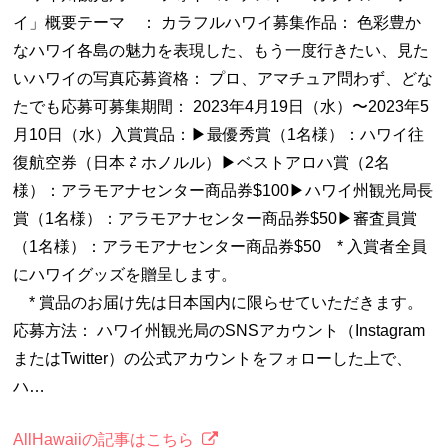
イ」概要テーマ ： カラフルハワイ募集作品： 色彩豊か
なハワイ各島の魅力を表現した、もう一度行きたい、見た
いハワイの写真応募資格： プロ、アマチュア問わず、どな
たでも応募可募集期間： 2023年4月19日（水）〜2023年5
月10日（水）入賞賞品：▶︎最優秀賞（1名様）：ハワイ往
復航空券（日本 ⇄ ホノルル）▶︎ベストアロハ賞（2名
様）：アラモアナセンター商品券$100▶︎ハワイ州観光局長
賞（1名様）：アラモアナセンター商品券$50▶︎審査員賞
（1名様）：アラモアナセンター商品券$50 * 入賞者全員
にハワイグッズを贈呈します。
* 賞品のお届け先は日本国内に限らせていただきます。
応募方法： ハワイ州観光局のSNSアカウント（Instagram
またはTwitter）の公式アカウントをフォローした上で、
ハ…
AllHawaiiの記事はこちら