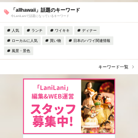
「allhawaii」話題のキーワード
今LaniLaniで話題になっているキーワード
人気
ランチ
ワイキキ
ディナー
ローカルに人気
買い物
日本のハワイ関連情報
風景・景色
キーワード一覧