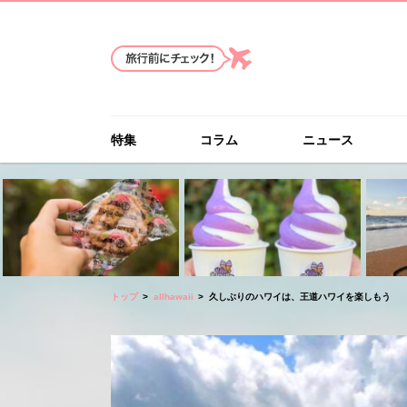
特集
コラム
ニュース
トップ
allhawaii
久しぶりのハワイは、王道ハワイを楽しもう