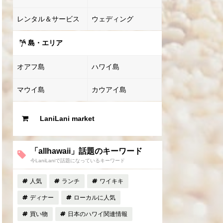
レンタル＆サービス
ウェディング
島・エリア
オアフ島
ハワイ島
マウイ島
カウアイ島
LaniLani market
「allhawaii」話題のキーワード
今LaniLaniで話題になっているキーワード
人気
ランチ
ワイキキ
ディナー
ローカルに人気
買い物
日本のハワイ関連情報