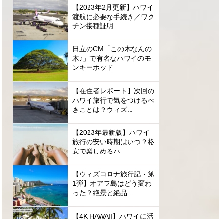
【2023年2月更新】ハワイ
渡航に必要な手続き／ワク
チン接種証明...
日立のCM「この木なんの
木♪」で有名なハワイのモ
ンキーポッド
【在住者レポート】次回の
ハワイ旅行で気をつけるべ
きことは？ウィズ...
【2023年最新版】ハワイ
旅行の安い時期はいつ？格
安で楽しめるハ...
【ウィズコロナ旅行記・第
1弾】オアフ島はどう変わ
った？絶景と絶品...
【4K HAWAII】ハワイに活