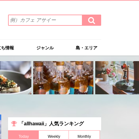
検
検
索
索
ワ
す
る
ー
ド
立ち情報
ジャンル
島・エリア
を
入
力
(例）
カ
フ
ェ
ア
サ
イ
ー
「allhawaii」人気ランキング
Today
Weekly
Monthly