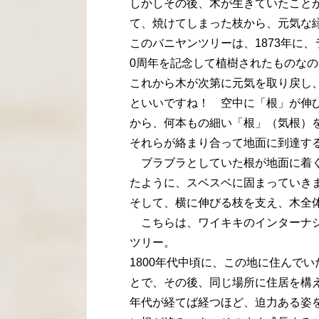
しかしその後、木が生きていたこと
て、焼けてしまった枝から、元気な
このバニヤンツリーは、1873年に
0周年を記念して植樹されたものな
これから木が次第に元気を取り戻し
といいですね！ 空中に「根」が伸
から、何本もの細い「根」（気根）
それらが絡まり合って地面に到達す
ブラブラとしていた根が地面に着く
たように、スベスベに固まっていき
そして、横に伸びる枝を支え、木全
こちらは、ワイキキのインターナシ
ツリー。
1800年代中頃に、この地に住んで
とで、その後、同じ場所に住居を構
年代が経てば経つほど、迫力ある姿