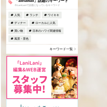
「allhawaii」話題のキーワード
今LaniLaniで話題になっているキーワード
人気
ランチ
ワイキキ
ディナー
ローカルに人気
買い物
日本のハワイ関連情報
風景・景色
キーワード一覧