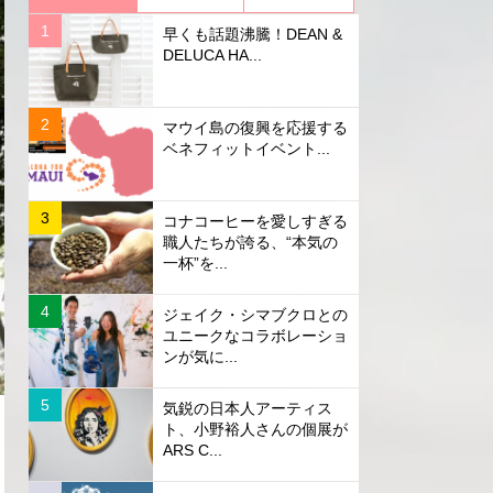
早くも話題沸騰！DEAN &
DELUCA HA...
マウイ島の復興を応援する
ベネフィットイベント...
コナコーヒーを愛しすぎる
職人たちが誇る、“本気の
一杯”を...
ジェイク・シマブクロとの
ユニークなコラボレーショ
ンが気に...
気鋭の日本人アーティス
ト、小野裕人さんの個展が
ARS C...