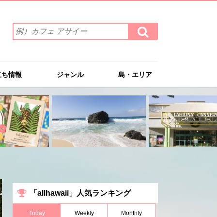
検
検
索
索
ワ
す
る
ー
ド
立ち情報
ジャンル
島・エリア
を
入
力
(例）
カ
フ
ェ
ア
サ
イ
ー
「allhawaii」人気ランキング
Today
Weekly
Monthly