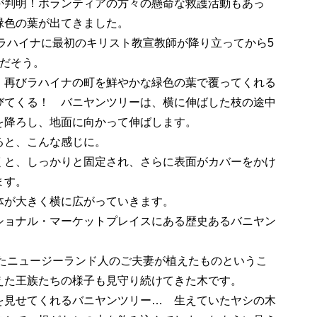
が判明！ボランティアの方々の懸命な救護活動もあっ
緑色の葉が出てきました。
、ラハイナに最初のキリスト教宣教師が降り立ってから5
のだそう。
、再びラハイナの町を鮮やかな緑色の葉で覆ってくれる
びてくる！ バニヤンツリーは、横に伸ばした枝の途中
を降ろし、地面に向かって伸ばします。
ると、こんな感じに。
と、しっかりと固定され、さらに表面がカバーをかけ
ます。
体が大きく横に広がっていきます。
ョナル・マーケットプレイスにある歴史あるバニヤン
いたニュージーランド人のご夫妻が植えたものというこ
えた王族たちの様子も見守り続けてきた木です。
を見せてくれるバニヤンツリー… 生えていたヤシの木