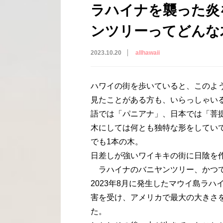
ラハイナを襲った炎
ンツリーってどんな
2023.10.20
allhawaii
ハワイの街を歩いていると、このよ
見たことがある方も、いらっしゃい
語では「パニアナ」、日本では「菩
木にしては何とも独特な形をしてい
でも1本の木。
日差しが強いワイキキの街に日陰を
ラハイナのバニヤンツリー、かつ
2023年8月に発生したマウイ島ラ
害を受け、アメリカで最大の大きさ
た。