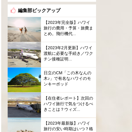
編集部ピックアップ
【2023年完全版】ハワイ
旅行の費用・予算・旅費ま
とめ。飛行機代...
【2023年2月更新】ハワイ
渡航に必要な手続き／ワク
チン接種証明...
日立のCM「この木なんの
木♪」で有名なハワイのモ
ンキーポッド
【在住者レポート】次回の
ハワイ旅行で気をつけるべ
きことは？ウィズ...
【2023年最新版】ハワイ
旅行の安い時期はいつ？格