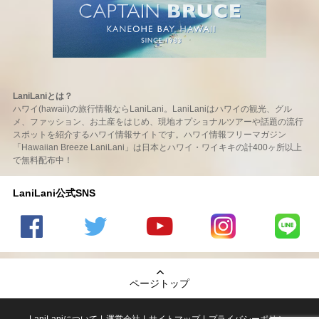
LaniLaniとは？
ハワイ(hawaii)の旅行情報ならLaniLani。LaniLaniはハワイの観光、グル
メ、ファッション、お土産をはじめ、現地オプショナルツアーや話題の流行
スポットを紹介するハワイ情報サイトです。ハワイ情報フリーマガジン
「Hawaiian Breeze LaniLani」は日本とハワイ・ワイキキの計400ヶ所以上
で無料配布中！
LaniLani公式SNS
LaniLani
LaniLani
LaniLani
LaniLani
LaniLani
の
のtwitter
の
の
のLINEを
Facebook
を見る
Youtube
Instagram
見る
ページトップ
を見る
チャンネ
を見る
ルを見る
LaniLaniについて
運営会社
サイトマップ
プライバシーポリシー