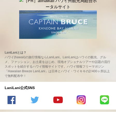
LaniLaniとは？
ハワイ(hawaii)の旅行情報ならLaniLani。LaniLaniはハワイの観光、グル
メ、ファッション、お土産をはじめ、現地オプショナルツアーや話題の流行
スポットを紹介するハワイ情報サイトです。ハワイ情報フリーマガジン
「Hawaiian Breeze LaniLani」は日本とハワイ・ワイキキの計400ヶ所以上
で無料配布中！
LaniLani公式SNS
LaniLani
LaniLani
LaniLani
LaniLani
LaniLani
の
のtwitter
の
の
のLINEを