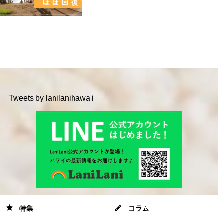
Tweets by lanilanihawaii
特集
コラム