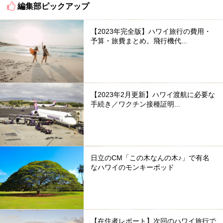
編集部ピックアップ
【2023年完全版】ハワイ旅行の費用・
予算・旅費まとめ。飛行機代...
【2023年2月更新】ハワイ渡航に必要な
手続き／ワクチン接種証明...
日立のCM「この木なんの木♪」で有名
なハワイのモンキーポッド
【在住者レポート】次回のハワイ旅行で