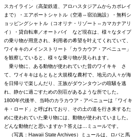
スカイライン（高架鉄道、アロハスタジアムからカポレイ
まで）・エアポートシャトル（空港⇔宿泊施設）・無料シ
ョッピングシャトル（コオリナ・リゾート⇔カマカナアリ
イ）・貸自転車／オートバイ など現在は、様々なタイプ
の乗り物が用意され、利用者の希望を叶えてくれていて、
ワイキキのメインストリート「カラカウア・アベニュー」
を観察していると、様々な乗り物が見られます。
乗り物に、ある動物が使われていた昔のワイキキ さ
て、ワイキキはもともと大規模な農村で、地元の人々が海
を日帰りで楽しんだり、王族がダウンタウンの喧騒を逃
れ、静かに過ごすための別荘があるような所でした。
1800年代後半、当時のカラカウア・アベニューは「ワイキ
キ・ロード」と呼ばれており、その土の道を行き来するた
めに使われていた乗り物には、動物が使われていました。
どんな動物だと思いますか？答えは…ミュールです。
（写真：Hawaii State Archives）ミュールは、ロバと馬