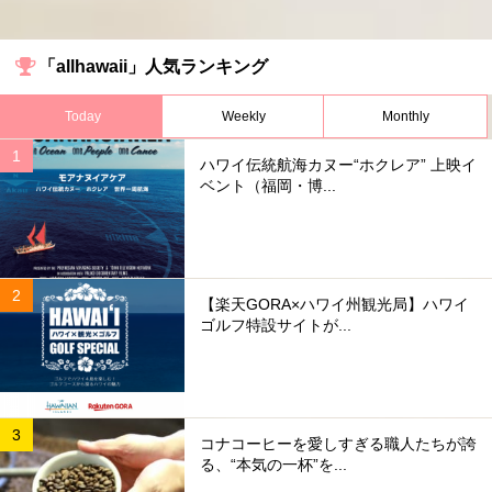
「allhawaii」人気ランキング
Today
Weekly
Monthly
ハワイ伝統航海カヌー“ホクレア” 上映イ
ベント（福岡・博...
【楽天GORA×ハワイ州観光局】ハワイ
ゴルフ特設サイトが...
コナコーヒーを愛しすぎる職人たちが誇
る、“本気の一杯”を...