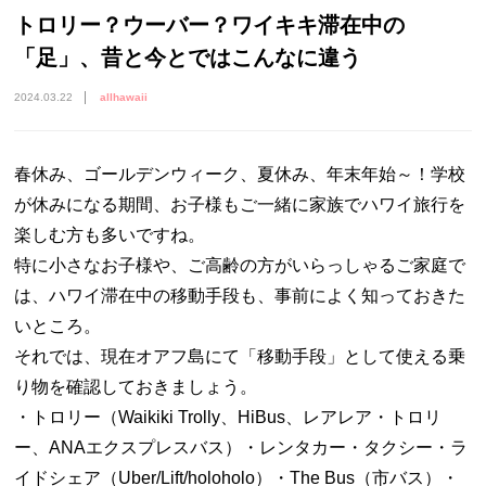
トロリー？ウーバー？ワイキキ滞在中の
「足」、昔と今とではこんなに違う
2024.03.22
allhawaii
春休み、ゴールデンウィーク、夏休み、年末年始～！学校
が休みになる期間、お子様もご一緒に家族でハワイ旅行を
楽しむ方も多いですね。
特に小さなお子様や、ご高齢の方がいらっしゃるご家庭で
は、ハワイ滞在中の移動手段も、事前によく知っておきた
いところ。
それでは、現在オアフ島にて「移動手段」として使える乗
り物を確認しておきましょう。
・トロリー（Waikiki Trolly、HiBus、レアレア・トロリ
ー、ANAエクスプレスバス）・レンタカー・タクシー・ラ
イドシェア（Uber/Lift/holoholo）・The Bus（市バス）・