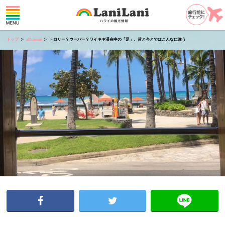
トップ
allhawaii
トロリー？ウーバー？ワイキキ滞在中の「足」、昔と今とではこんなに違う