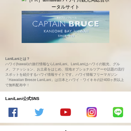
LaniLaniとは？
ハワイ(hawaii)の旅行情報ならLaniLani。LaniLaniはハワイの観光、グル
メ、ファッション、お土産をはじめ、現地オプショナルツアーや話題の流行
スポットを紹介するハワイ情報サイトです。ハワイ情報フリーマガジン
「Hawaiian Breeze LaniLani」は日本とハワイ・ワイキキの計400ヶ所以上
で無料配布中！
LaniLani公式SNS
LaniLani
LaniLani
LaniLani
LaniLani
LaniLani
の
のtwitter
の
の
のLINEを