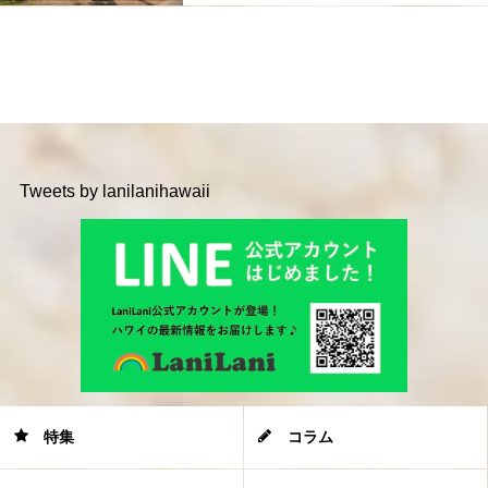
Tweets by lanilanihawaii
特集
コラム