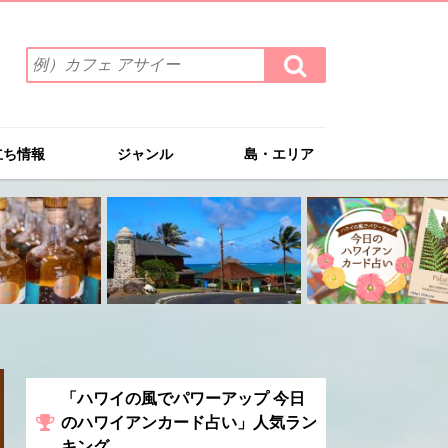
検
検
索
索
ワ
す
る
ー
ド
立ち情報
ジャンル
島・エリア
を
入
力
(例）
カ
フ
ェ
ア
サ
イ
ー
「ハワイの風でパワーアップ 今日
のハワイアンカード占い」人気ラン
キング