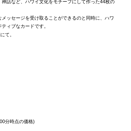
、神話など、ハワイ文化をモチーフにして作った44枚の
なメッセージを受け取ることができるのと同時に、ハワ
ジティブなカードです。
店にて。
2時00分時点の価格)