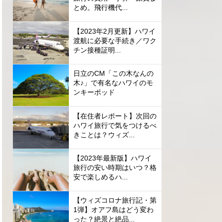
とめ。飛行機代...
【2023年2月更新】ハワイ
渡航に必要な手続き／ワク
チン接種証明...
日立のCM「この木なんの
木♪」で有名なハワイのモ
ンキーポッド
【在住者レポート】次回の
ハワイ旅行で気をつけるべ
きことは？ウィズ...
【2023年最新版】ハワイ
旅行の安い時期はいつ？格
安で楽しめるハ...
【ウィズコロナ旅行記・第
1弾】オアフ島はどう変わ
った？絶景と絶品...