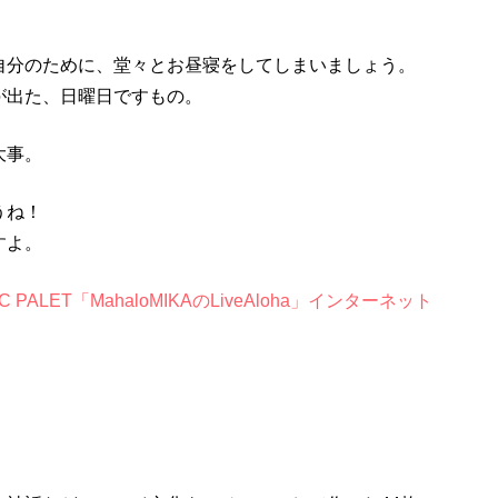
自分のために、堂々とお昼寝をしてしまいましょう。
が出た、日曜日ですもの。
大事。
うね！
すよ。
IC PALET「MahaloMIKAのLiveAloha」インターネット