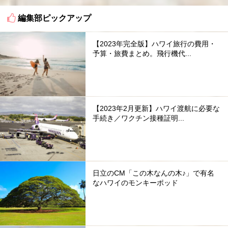
編集部ピックアップ
【2023年完全版】ハワイ旅行の費用・
予算・旅費まとめ。飛行機代...
【2023年2月更新】ハワイ渡航に必要な
手続き／ワクチン接種証明...
日立のCM「この木なんの木♪」で有名
なハワイのモンキーポッド