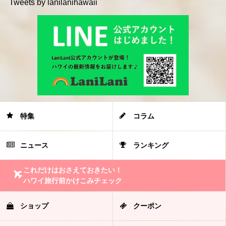
Tweets by lanilanihawaii
特集
コラム
ニュース
ランキング
これだけはおさえておきたい！
ハワイ旅行前かけこみチェック
ショップ
クーポン