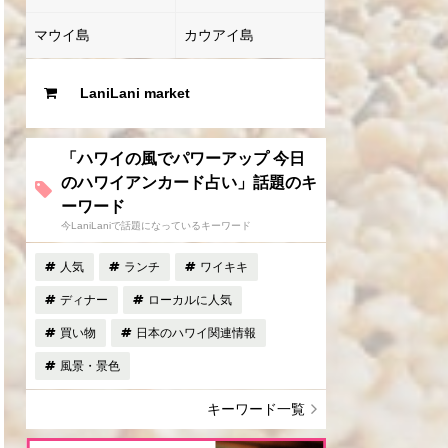
マウイ島
カウアイ島
LaniLani market
「ハワイの風でパワーアップ 今日
のハワイアンカード占い」話題のキ
ーワード
今LaniLaniで話題になっているキーワード
人気
ランチ
ワイキキ
ディナー
ローカルに人気
買い物
日本のハワイ関連情報
風景・景色
キーワード一覧