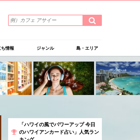
検
検
索
索
ワ
す
る
ー
ド
立ち情報
ジャンル
島・エリア
を
入
力
(例）
カ
フ
ェ
ア
サ
イ
ー
「ハワイの風でパワーアップ 今日
のハワイアンカード占い」人気ラン
キング