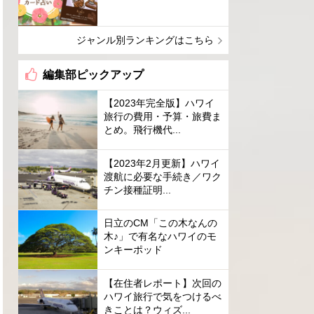
ジャンル別ランキングはこちら
編集部ピックアップ
【2023年完全版】ハワイ
旅行の費用・予算・旅費ま
とめ。飛行機代...
【2023年2月更新】ハワイ
渡航に必要な手続き／ワク
チン接種証明...
日立のCM「この木なんの
木♪」で有名なハワイのモ
ンキーポッド
【在住者レポート】次回の
ハワイ旅行で気をつけるべ
きことは？ウィズ...