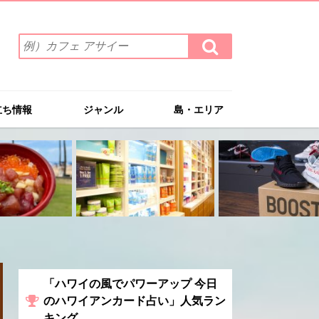
検
検
索
索
ワ
す
る
ー
ド
立ち情報
ジャンル
島・エリア
を
入
力
(例）
カ
フ
ェ
ア
サ
イ
ー
「ハワイの風でパワーアップ 今日
のハワイアンカード占い」人気ラン
キング