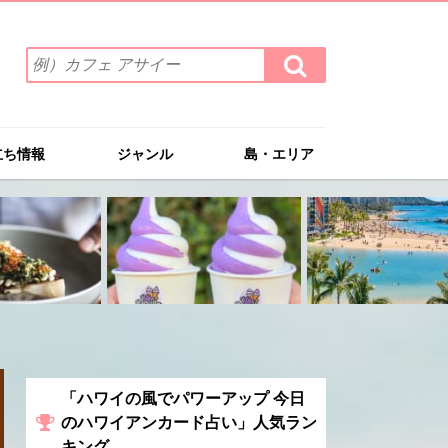
検
検
索
索
ワ
す
る
ー
ド
立ち情報
ジャンル
島・エリア
を
入
力
(例）
カ
フ
ェ
ア
サ
イ
ー
「ハワイの風でパワーアップ 今日
のハワイアンカード占い」人気ラン
キング