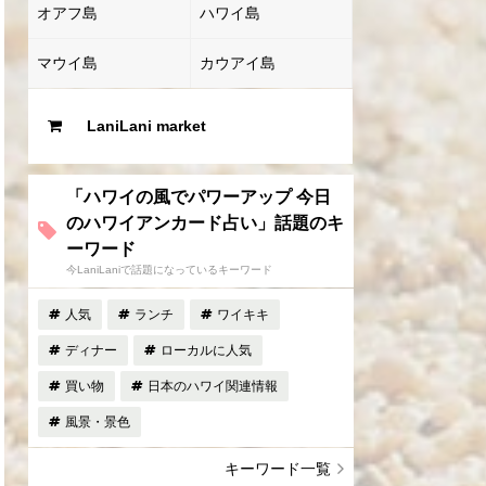
オアフ島
ハワイ島
マウイ島
カウアイ島
LaniLani market
「ハワイの風でパワーアップ 今日
のハワイアンカード占い」話題のキ
ーワード
今LaniLaniで話題になっているキーワード
人気
ランチ
ワイキキ
ディナー
ローカルに人気
買い物
日本のハワイ関連情報
風景・景色
キーワード一覧