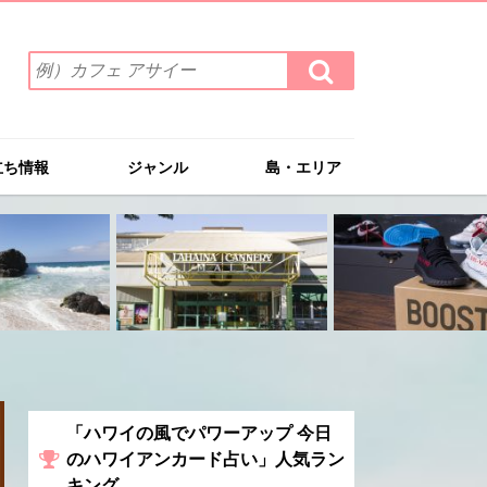
検
検
索
索
ワ
す
る
ー
ド
立ち情報
ジャンル
島・エリア
を
入
力
(例）
カ
フ
ェ
ア
サ
イ
ー
「ハワイの風でパワーアップ 今日
のハワイアンカード占い」人気ラン
キング