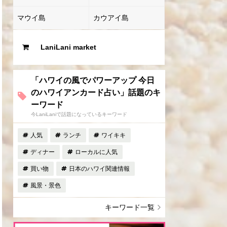
マウイ島
カウアイ島
LaniLani market
「ハワイの風でパワーアップ 今日
のハワイアンカード占い」話題のキ
ーワード
今LaniLaniで話題になっているキーワード
人気
ランチ
ワイキキ
ディナー
ローカルに人気
買い物
日本のハワイ関連情報
風景・景色
キーワード一覧