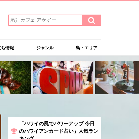
検
検
索
索
ワ
す
る
ー
ド
立ち情報
ジャンル
島・エリア
を
入
力
(例）
カ
フ
ェ
ア
サ
イ
ー
「ハワイの風でパワーアップ 今日
のハワイアンカード占い」人気ラン
キング