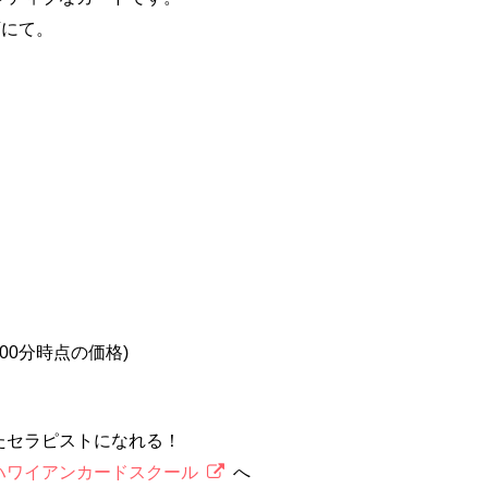
店にて。
2時00分時点の価格)
たセラピストになれる！
ハワイアンカードスクール
へ