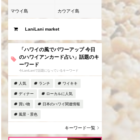
マウイ島
カウアイ島
LaniLani market
「ハワイの風でパワーアップ 今日
のハワイアンカード占い」話題のキ
ーワード
今LaniLaniで話題になっているキーワード
人気
ランチ
ワイキキ
ディナー
ローカルに人気
買い物
日本のハワイ関連情報
風景・景色
キーワード一覧