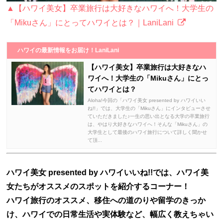
▲【ハワイ美女】卒業旅行は大好きなハワイへ！大学生の
「Mikuさん」にとってハワイとは？｜LaniLani
ハワイの最新情報をお届け！LaniLani
【ハワイ美女】卒業旅行は大好きなハ
ワイへ！大学生の「Mikuさん」にとっ
てハワイとは？
Aloha!今回の「ハワイ美女 presented by ハワイいい
ね!!」では、大学生の「Mikuさん」にインタビューさせ
ていただきました♪一生の思い出となる大学の卒業旅行
は、やはり大好きなハワイへ！そんな「Mikuさん」の
大学生として最後のハワイ旅行について詳しく聞かせ
て頂...
ハワイ美女 presented by ハワイいいね!!では、ハワイ美
女たちがオススメのスポットを紹介するコーナー！
ハワイ旅行のオススメ、移住への道のりや留学のきっか
け、ハワイでの日常生活や実体験など、幅広く教えちゃい