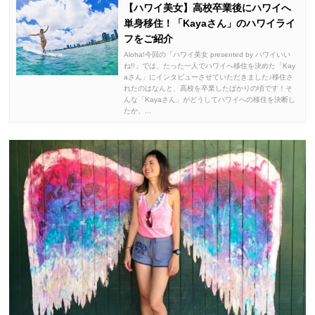
【ハワイ美女】高校卒業後にハワイへ
単身移住！「Kayaさん」のハワイライ
フをご紹介
Aloha!今回の「ハワイ美女 presented by ハワイいい
ね!!」では、たった一人でハワイへ移住を決めた「Kay
aさん」にインタビューさせていただきました♪移住さ
れたのはなんと、高校を卒業したばかりの頃です！そ
んな「Kayaさん」がどうしてハワイへの移住を決断し
たか、...