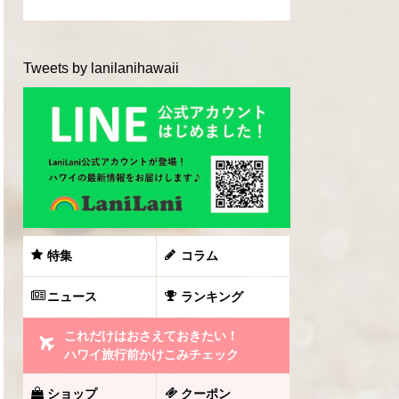
Tweets by lanilanihawaii
特集
コラム
ニュース
ランキング
これだけはおさえておきたい！
ハワイ旅行前かけこみチェック
ショップ
クーポン