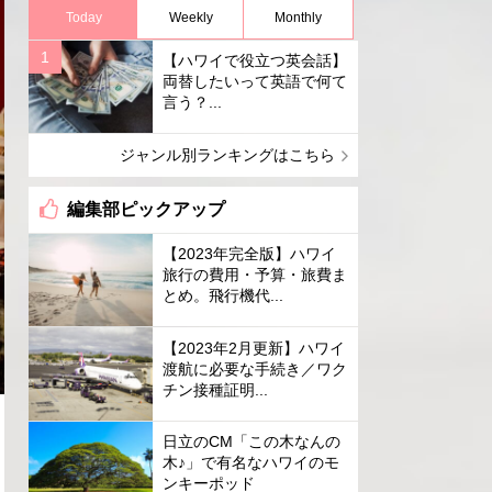
Today
Weekly
Monthly
【ハワイで役立つ英会話】
両替したいって英語で何て
言う？...
ジャンル別ランキングはこちら
編集部ピックアップ
【2023年完全版】ハワイ
旅行の費用・予算・旅費ま
とめ。飛行機代...
【2023年2月更新】ハワイ
渡航に必要な手続き／ワク
チン接種証明...
日立のCM「この木なんの
木♪」で有名なハワイのモ
ンキーポッド