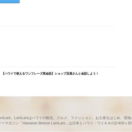
【ハワイで使えるワンフレーズ英会話】ショップ店員さんと会話しよう！
ならLaniLani。LaniLaniはハワイの観光、グルメ、ファッション、お土産をはじ
ガジン「Hawaiian Breeze LaniLani」は日本とハワイ・ワイキキの計400