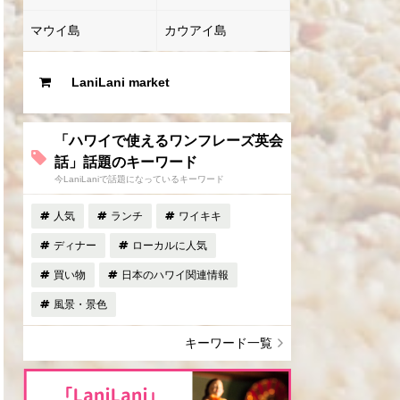
マウイ島
カウアイ島
LaniLani market
「ハワイで使えるワンフレーズ英会
話」話題のキーワード
今LaniLaniで話題になっているキーワード
人気
ランチ
ワイキキ
ディナー
ローカルに人気
買い物
日本のハワイ関連情報
風景・景色
キーワード一覧