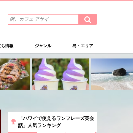
検
検
索
索
ワ
す
る
ー
ド
立ち情報
ジャンル
島・エリア
を
入
力
(例）
カ
フ
ェ
ア
サ
イ
ー
「ハワイで使えるワンフレーズ英会
話」人気ランキング