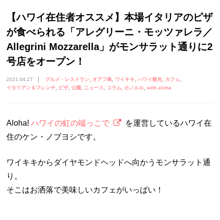
【ハワイ在住者オススメ】本場イタリアのピザ
が食べられる「アレグリーニ・モッツァレラ／
Allegrini Mozzarella」がモンサラット通りに2
号店をオープン！
2021.04.27
グルメ・レストラン
オアフ島
ワイキキ
ハワイ観光
カフェ
イタリアン＆フレンチ
ピザ
公園
ニュース
コラム
ホノルル
with aloha
Aloha!
ハワイの虹の端っこで
を運営しているハワイ在
住のケン・ノブヨシです。
ワイキキからダイヤモンドヘッドへ向かうモンサラット通
り。
そこはお洒落で美味しいカフェがいっぱい！