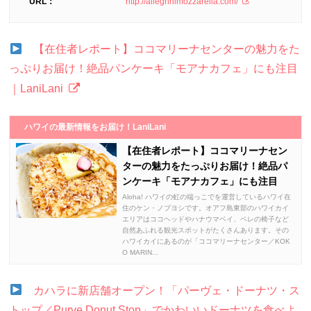
URL：
http://allegrinimozzarella.com/
【在住者レポート】ココマリーナセンターの魅力をた
っぷりお届け！絶品パンケーキ「モアナカフェ」にも注目
｜LaniLani
ハワイの最新情報をお届け！LaniLani
【在住者レポート】ココマリーナセン
ターの魅力をたっぷりお届け！絶品パ
ンケーキ「モアナカフェ」にも注目
Aloha! ハワイの虹の端っこでを運営しているハワイ在
住のケン・ノブヨシです。オアフ島東部のハワイカイ
エリアはココヘッドやハナウマベイ、ペレの椅子など
自然あふれる観光スポットがたくさんあります。その
ハワイカイにあるのが「ココマリーナセンター／KOK
O MARIN...
カハラに新店舗オープン！「パーヴェ・ドーナツ・ス
トップ／Purve Donut Stop」でかわいいドーナツを食べよ