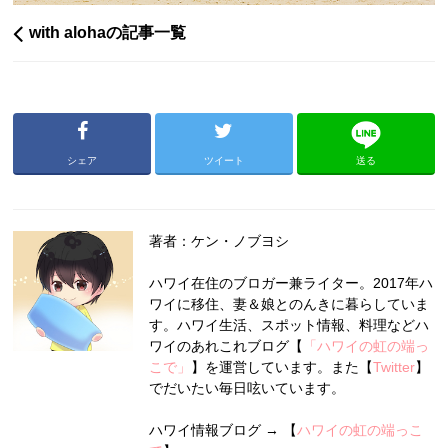
with alohaの記事一覧
シェア
ツイート
送る
著者：ケン・ノブヨシ
ハワイ在住のブロガー兼ライター。2017年ハ
ワイに移住、妻＆娘とのんきに暮らしていま
す。ハワイ生活、スポット情報、料理などハ
ワイのあれこれブログ【
「ハワイの虹の端っ
こで」
】を運営しています。また【
Twitter
】
でだいたい毎日呟いています。
ハワイ情報ブログ → 【
ハワイの虹の端っこ