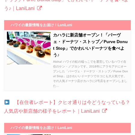
う♪｜LaniLani
ハワイの最新情報をお届け！LaniLani
カハラに新店舗オープン！「パーヴ
ェ・ドーナツ・ストップ／Purve Donu
t Stop」でかわいいドーナツを食べよ
う♪
Aloha! ハワイの虹の端っこでを運営しているハワイ在
住のケン・ノブヨシです。2018年にアラモアナにオー
プンした「パーヴェ・ドーナツ・ストップ／Purve Don
ut Stop」はかわいいドーナツでロコにも大人気です。
その人気ドーナツ店がカハラに2号店をオープンしまし
た...
【在住者レポート】クヒオ通りは今どうなっている？
人気店や新店舗の様子をレポート｜LaniLani
ハワイの最新情報をお届け！LaniLani