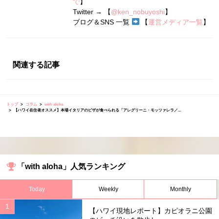
で
】
Twitter → 【
@ken_nobuyoshi
】
ブログ＆SNS 一覧
【
運営メディア一覧
】
関連する記事
トップ
コラム
with aloha
【ハワイ在住者オススメ】本場イタリアのピザが食べられる「アレグリーニ・モッツァレラ／...
「with aloha」人気ランキング
Today
Weekly
Monthly
【ハワイ現地レポート】カピオラニ公園