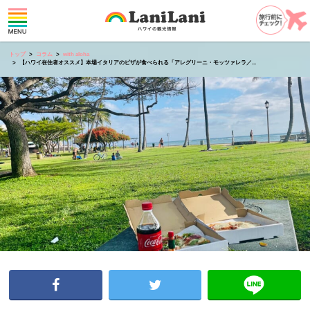
トップ
コラム
with aloha
【ハワイ在住者オススメ】本場イタリアのピザが食べられる「アレグリーニ・モッツァレラ／...