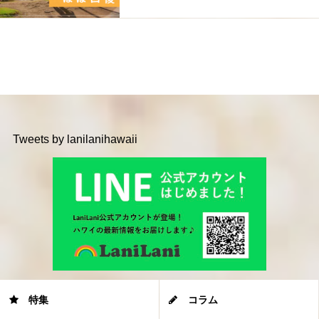
Tweets by lanilanihawaii
特集
コラム