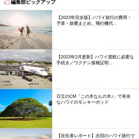
編集部ピックアップ
【2023年完全版】ハワイ旅行の費用・
予算・旅費まとめ。飛行機代...
【2023年2月更新】ハワイ渡航に必要な
手続き／ワクチン接種証明...
日立のCM「この木なんの木♪」で有名
なハワイのモンキーポッド
【在住者レポート】次回のハワイ旅行で