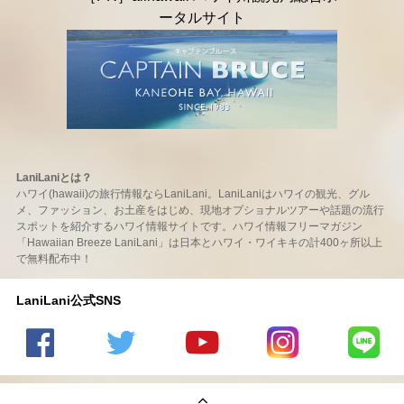
LaniLaniとは？
ハワイ(hawaii)の旅行情報ならLaniLani。LaniLaniはハワイの観光、グル
メ、ファッション、お土産をはじめ、現地オプショナルツアーや話題の流行
スポットを紹介するハワイ情報サイトです。ハワイ情報フリーマガジン
「Hawaiian Breeze LaniLani」は日本とハワイ・ワイキキの計400ヶ所以上
で無料配布中！
LaniLani公式SNS
LaniLani
LaniLani
LaniLani
LaniLani
LaniLani
の
のtwitter
の
の
のLINEを