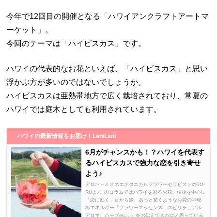
今年で12回目の開催となる「ハワイアンクラフトアートマ
ーケット」。
今回のテーマは「ハイビスカス」です。
ハワイの代表的なお花といえば、「ハイビスカス」と思い
浮かぶ方が多いのではないでしょうか。
ハイビスカスは亜熱帯地方で広く栽培されており、常夏の
ハワイでは庭木としても利用されています。
ハワイの最新情報をお届け！LaniLani
6月がチャンスかも！？ハワイを代表す
るハイビスカスで強力な恋を引き寄せ
よう♪
アロハ～♬オネエボタニカルフラワーセラピストのTO-
RUよ♪このコラムではハワイを彩るお花、植物を中心に
「恋に効く」目から鱗、あっと驚くようなお花の神秘
のエネルギー「フラワーエッセンス、スピリチュアル
アロマ、ハーブetc…」をお伝えできればと思っている