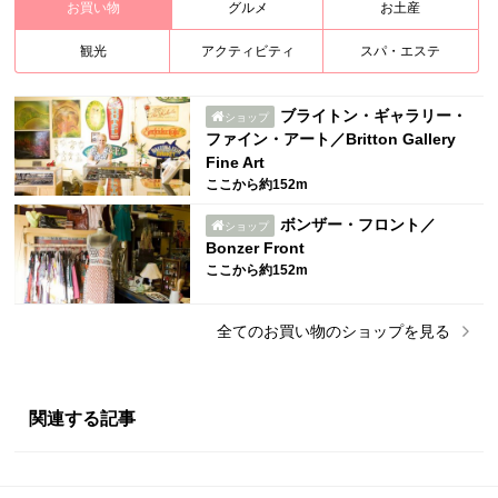
お買い物
グルメ
お土産
観光
アクティビティ
スパ・エステ
ブライトン・ギャラリー・
ショップ
ファイン・アート／Britton Gallery
Fine Art
ここから約152m
ボンザー・フロント／
ショップ
Bonzer Front
ここから約152m
全ての
お買い物
のショップを見る
関連する記事