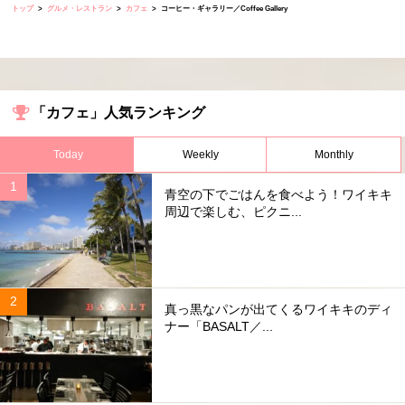
トップ
グルメ・レストラン
カフェ
コーヒー・ギャラリー／Coffee Gallery
「カフェ」人気ランキング
Today
Weekly
Monthly
青空の下でごはんを食べよう！ワイキキ
周辺で楽しむ、ピクニ...
真っ黒なパンが出てくるワイキキのディ
ナー「BASALT／...