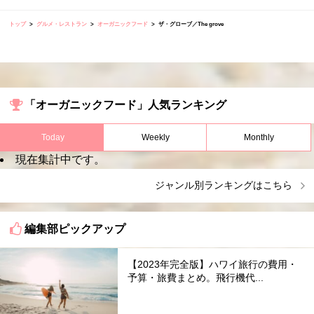
トップ
グルメ・レストラン
オーガニックフード
ザ・グローブ／The grove
「オーガニックフード」人気ランキング
Today
Weekly
Monthly
現在集計中です。
ジャンル別ランキングはこちら
編集部ピックアップ
【2023年完全版】ハワイ旅行の費用・
予算・旅費まとめ。飛行機代...