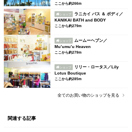
ここから約266m
ラニカイ バス ＆ ボディ／
ショップ
KANIKAI BATH and BODY
ここから約279m
ムームーヘブン／
ショップ
Mu’umu’u Heaven
ここから約279m
リリー・ロータス／Lily
ショップ
Lotus Boutique
ここから約285m
全ての
お買い物
のショップを見る
関連する記事