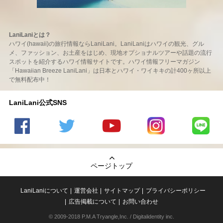
LaniLaniとは？
ハワイ(hawaii)の旅行情報ならLaniLani。LaniLaniはハワイの観光、グル
メ、ファッション、お土産をはじめ、現地オプショナルツアーや話題の流行
スポットを紹介するハワイ情報サイトです。ハワイ情報フリーマガジン
「Hawaiian Breeze LaniLani」は日本とハワイ・ワイキキの計400ヶ所以上
で無料配布中！
LaniLani公式SNS
LaniLani
LaniLani
LaniLani
LaniLani
LaniLani
の
のtwitter
の
の
のLINEを
Facebook
を見る
Youtube
Instagram
見る
ページトップ
を見る
チャンネ
を見る
ルを見る
LaniLaniについて
運営会社
サイトマップ
プライバシーポリシー
広告掲載について
お問い合わせ
© 2009-2018 P.M.A Tryangle,Inc. / Digitalidentity inc.