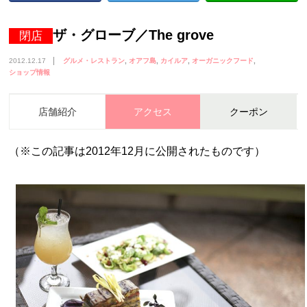
ザ・グローブ／The grove
閉店
2012.12.17
グルメ・レストラン
オアフ島
カイルア
オーガニックフード
ショップ情報
店舗紹介
アクセス
クーポン
（※この記事は2012年12月に公開されたものです）