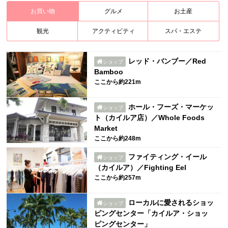
お買い物
グルメ
お土産
観光
アクティビティ
スパ・エステ
レッド・バンブー／Red
ショップ
Bamboo
ここから約221m
ホール・フーズ・マーケッ
ショップ
ト（カイルア店）／Whole Foods
Market
ここから約248m
ファイティング・イール
ショップ
（カイルア）／Fighting Eel
ここから約257m
ローカルに愛されるショッ
ショップ
ピングセンター「カイルア・ショッ
ピングセンター」