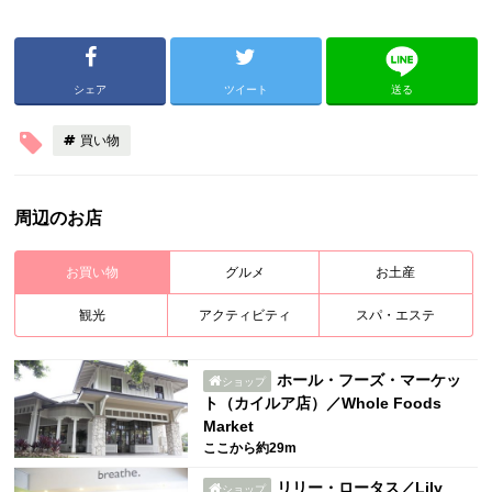
シェア
ツイート
送る
買い物
周辺のお店
お買い物
グルメ
お土産
観光
アクティビティ
スパ・エステ
ホール・フーズ・マーケッ
ショップ
ト（カイルア店）／Whole Foods
Market
ここから約29m
リリー・ロータス／Lily
ショップ