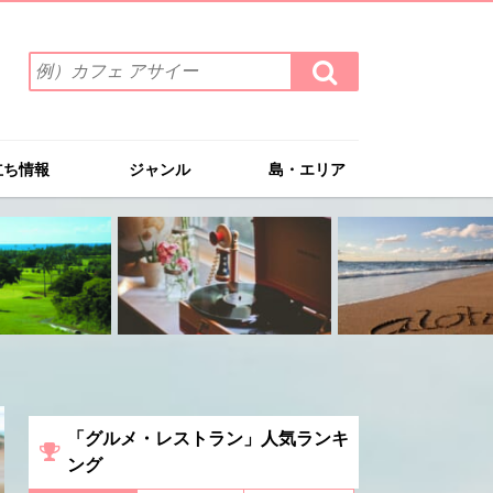
検
検
索
索
ワ
す
る
ー
ド
立ち情報
ジャンル
島・エリア
を
入
力
(例）
カ
フ
ェ
ア
サ
イ
ー
「グルメ・レストラン」人気ランキ
ング