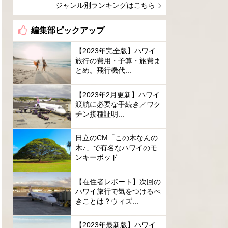
ジャンル別ランキングはこちら
編集部ピックアップ
【2023年完全版】ハワイ
旅行の費用・予算・旅費ま
とめ。飛行機代...
【2023年2月更新】ハワイ
渡航に必要な手続き／ワク
チン接種証明...
日立のCM「この木なんの
木♪」で有名なハワイのモ
ンキーポッド
【在住者レポート】次回の
ハワイ旅行で気をつけるべ
きことは？ウィズ...
【2023年最新版】ハワイ