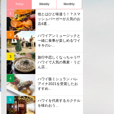
Today
Weekly
Monthly
他とはひと味違う！？スマ
ッシュバーガーが人気のお
店4選...
ハワイアンミュージックと
一緒に食事が楽しめるワイ
キキのレ...
旅行中恋しくなっちゃう!?
ハワイで人気の蕎麦・うど
ん店...
ハワイ版ミシュラン ハレ
アイナ2021を受賞したお
すすめ...
ハワイを代表するカクテル
を味わおう...