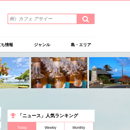
検
検
索
索
ワ
す
る
ー
ド
立ち情報
ジャンル
島・エリア
を
入
力
(例）
カ
フ
ェ
ア
サ
イ
ー
「ニュース」人気ランキング
Today
Weekly
Monthly