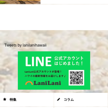
Tweets by lanilanihawaii
特集
コラム