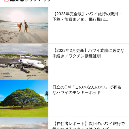
【2023年完全版】ハワイ旅行の費用・
予算・旅費まとめ。飛行機代...
【2023年2月更新】ハワイ渡航に必要な
手続き／ワクチン接種証明...
日立のCM「この木なんの木♪」で有名
なハワイのモンキーポッド
【在住者レポート】次回のハワイ旅行で
気をつけるべきことは？ウィズ...