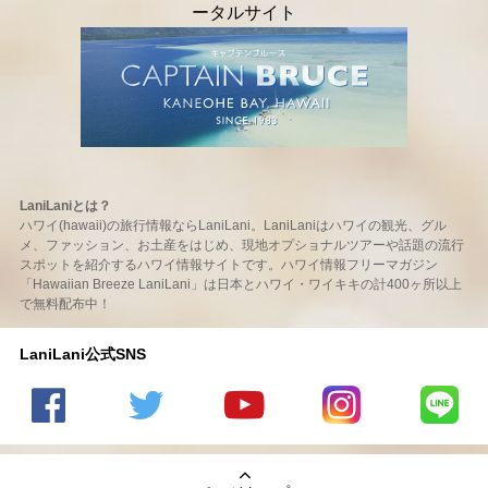
LaniLaniとは？
ハワイ(hawaii)の旅行情報ならLaniLani。LaniLaniはハワイの観光、グル
メ、ファッション、お土産をはじめ、現地オプショナルツアーや話題の流行
スポットを紹介するハワイ情報サイトです。ハワイ情報フリーマガジン
「Hawaiian Breeze LaniLani」は日本とハワイ・ワイキキの計400ヶ所以上
で無料配布中！
LaniLani公式SNS
LaniLani
LaniLani
LaniLani
LaniLani
LaniLani
の
のtwitter
の
の
のLINEを
Facebook
を見る
Youtube
Instagram
見る