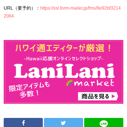
URL（要予約）：
https://ssl.form-mailer.jp/fms/8e92bf3214
2064