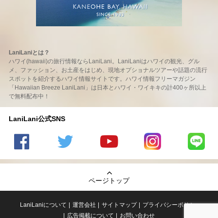
LaniLaniとは？
ハワイ(hawaii)の旅行情報ならLaniLani。LaniLaniはハワイの観光、グル
メ、ファッション、お土産をはじめ、現地オプショナルツアーや話題の流行
スポットを紹介するハワイ情報サイトです。ハワイ情報フリーマガジン
「Hawaiian Breeze LaniLani」は日本とハワイ・ワイキキの計400ヶ所以上
で無料配布中！
LaniLani公式SNS
LaniLani
LaniLani
LaniLani
LaniLani
LaniLani
の
のtwitter
の
の
のLINEを
Facebook
を見る
Youtube
Instagram
見る
ページトップ
を見る
チャンネ
を見る
ルを見る
LaniLaniについて
運営会社
サイトマップ
プライバシーポリシー
広告掲載について
お問い合わせ