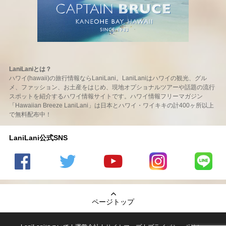
LaniLaniとは？
ハワイ(hawaii)の旅行情報ならLaniLani。LaniLaniはハワイの観光、グル
メ、ファッション、お土産をはじめ、現地オプショナルツアーや話題の流行
スポットを紹介するハワイ情報サイトです。ハワイ情報フリーマガジン
「Hawaiian Breeze LaniLani」は日本とハワイ・ワイキキの計400ヶ所以上
で無料配布中！
LaniLani公式SNS
LaniLani
LaniLani
LaniLani
LaniLani
LaniLani
の
のtwitter
の
の
のLINEを
Facebook
を見る
Youtube
Instagram
見る
ページトップ
を見る
チャンネ
を見る
ルを見る