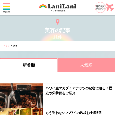
美容の記事
（11件）
トップ
美容
人気順
新着順
ハワイ産マカダミアナッツの秘密に迫る！歴
史や栄養価をご紹介
もう迷わない!ハワイの鉄板お土産3選