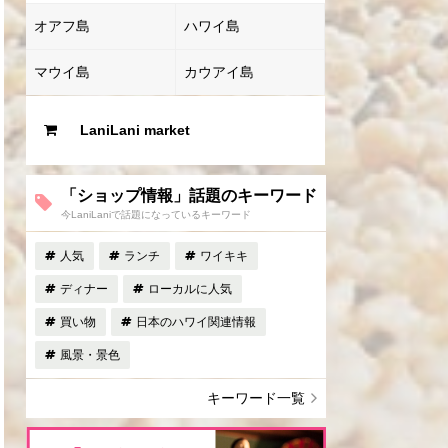
オアフ島
ハワイ島
マウイ島
カウアイ島
LaniLani market
「ショップ情報」話題のキーワード
今LaniLaniで話題になっているキーワード
人気
ランチ
ワイキキ
ディナー
ローカルに人気
買い物
日本のハワイ関連情報
風景・景色
キーワード一覧