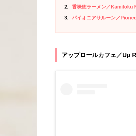
2
香味徳ラーメン／Kamitoku 
3
パイオニアサルーン／Pioneer 
アップロールカフェ／Up Roll