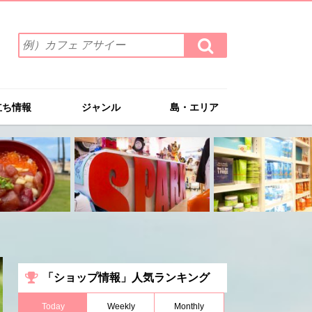
検
検
索
索
ワ
す
る
ー
ド
立ち情報
ジャンル
島・エリア
を
入
力
(例）
カ
フ
ェ
ア
サ
イ
ー
「ショップ情報」人気ランキング
Today
Weekly
Monthly