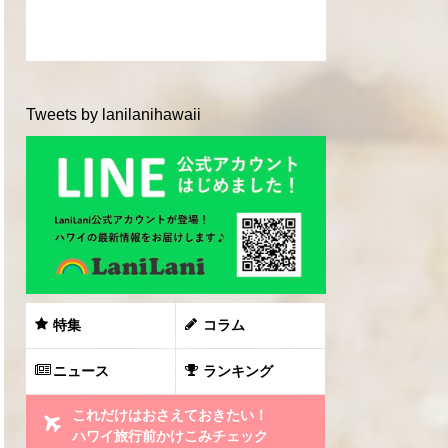
Tweets by lanilanihawaii
特集
コラム
ニュース
ランキング
これだけはおさえておきたい！
ハワイ旅行前かけこみチェック