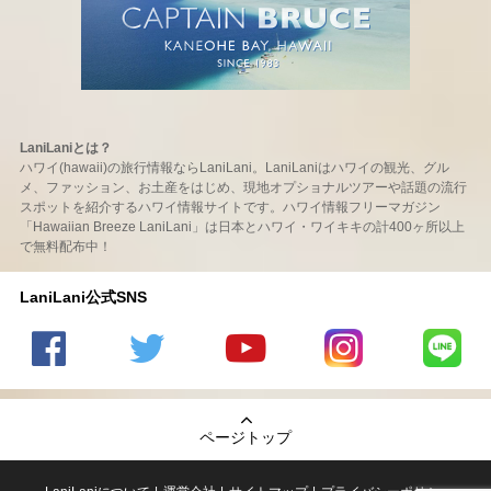
LaniLaniとは？
ハワイ(hawaii)の旅行情報ならLaniLani。LaniLaniはハワイの観光、グル
メ、ファッション、お土産をはじめ、現地オプショナルツアーや話題の流行
スポットを紹介するハワイ情報サイトです。ハワイ情報フリーマガジン
「Hawaiian Breeze LaniLani」は日本とハワイ・ワイキキの計400ヶ所以上
で無料配布中！
LaniLani公式SNS
LaniLani
LaniLani
LaniLani
LaniLani
LaniLani
の
のtwitter
の
の
のLINEを
Facebook
を見る
Youtube
Instagram
見る
ページトップ
を見る
チャンネ
を見る
ルを見る