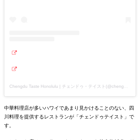
Chengdu Taste Honolulu | チェンドゥ・テイスト(@chengdutastehonolulu)がシェアした投稿
中華料理店が多いハワイであまり見かけることのない、四
川料理を提供するレストランが「チェンドゥテイスト」で
す。