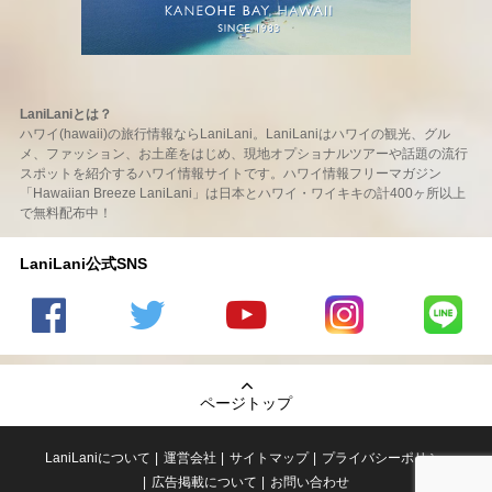
LaniLaniとは？
ハワイ(hawaii)の旅行情報ならLaniLani。LaniLaniはハワイの観光、グル
メ、ファッション、お土産をはじめ、現地オプショナルツアーや話題の流行
スポットを紹介するハワイ情報サイトです。ハワイ情報フリーマガジン
「Hawaiian Breeze LaniLani」は日本とハワイ・ワイキキの計400ヶ所以上
で無料配布中！
LaniLani公式SNS
LaniLani
LaniLani
LaniLani
LaniLani
LaniLani
の
のtwitter
の
の
のLINEを
Facebook
を見る
Youtube
Instagram
見る
ページトップ
を見る
チャンネ
を見る
ルを見る
LaniLaniについて
運営会社
サイトマップ
プライバシーポリシー
広告掲載について
お問い合わせ