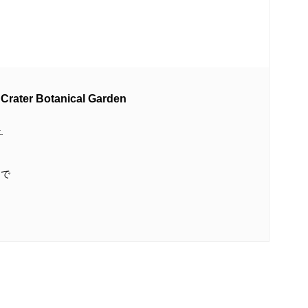
r Botanical Garden
.
まで