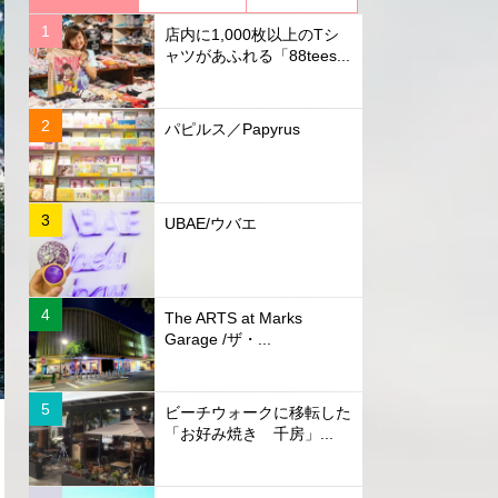
店内に1,000枚以上のTシ
ャツがあふれる「88tees...
パピルス／Papyrus
UBAE/ウバエ
The ARTS at Marks
Garage /ザ・...
ビーチウォークに移転した
「お好み焼き 千房」...