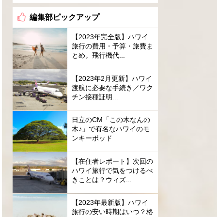
編集部ピックアップ
【2023年完全版】ハワイ
旅行の費用・予算・旅費ま
とめ。飛行機代...
【2023年2月更新】ハワイ
渡航に必要な手続き／ワク
チン接種証明...
日立のCM「この木なんの
木♪」で有名なハワイのモ
ンキーポッド
【在住者レポート】次回の
ハワイ旅行で気をつけるべ
きことは？ウィズ...
【2023年最新版】ハワイ
旅行の安い時期はいつ？格