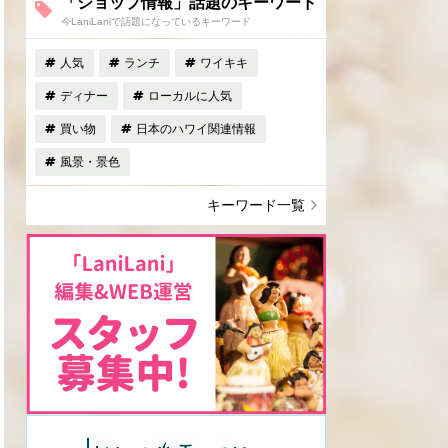
「ショップ情報」話題のキーワード
今LaniLaniで話題になっているキーワード
人気
ランチ
ワイキキ
ディナー
ローカルに人気
買い物
日本のハワイ関連情報
風景・景色
キーワード一覧