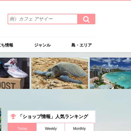
検
検
索
索
ワ
す
る
ー
ド
立ち情報
ジャンル
島・エリア
を
入
力
(例）
カ
フ
ェ
ア
サ
イ
ー
「ショップ情報」人気ランキング
Today
Weekly
Monthly