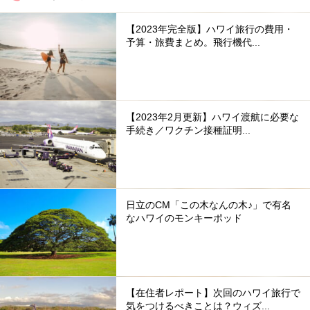
【2023年完全版】ハワイ旅行の費用・
予算・旅費まとめ。飛行機代...
【2023年2月更新】ハワイ渡航に必要な
手続き／ワクチン接種証明...
日立のCM「この木なんの木♪」で有名
なハワイのモンキーポッド
【在住者レポート】次回のハワイ旅行で
気をつけるべきことは？ウィズ...