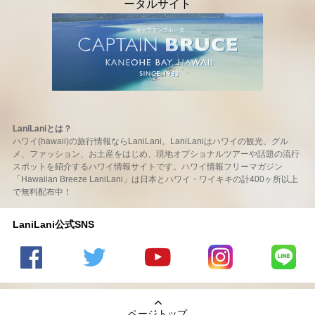
LaniLaniとは？
ハワイ(hawaii)の旅行情報ならLaniLani。LaniLaniはハワイの観光、グル
メ、ファッション、お土産をはじめ、現地オプショナルツアーや話題の流行
スポットを紹介するハワイ情報サイトです。ハワイ情報フリーマガジン
「Hawaiian Breeze LaniLani」は日本とハワイ・ワイキキの計400ヶ所以上
で無料配布中！
LaniLani公式SNS
LaniLani
LaniLani
LaniLani
LaniLani
LaniLani
の
のtwitter
の
の
のLINEを
Facebook
を見る
Youtube
Instagram
見る
ページトップ