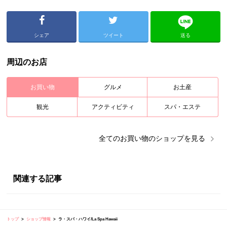
シェア
ツイート
送る
周辺のお店
お買い物
グルメ
お土産
観光
アクティビティ
スパ・エステ
全ての
お買い物
のショップを見る
関連する記事
トップ
ショップ情報
ラ・スパ・ハワイ/La Spa Hawaii