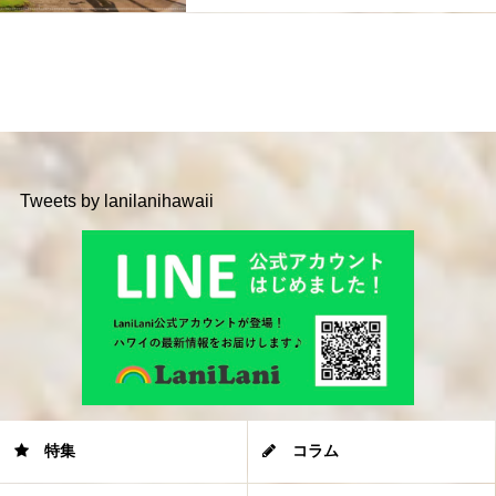
Tweets by lanilanihawaii
特集
コラム