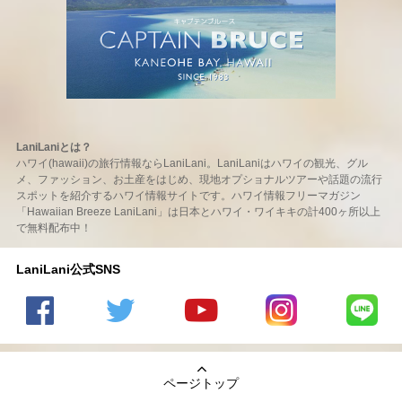
LaniLaniとは？
ハワイ(hawaii)の旅行情報ならLaniLani。LaniLaniはハワイの観光、グル
メ、ファッション、お土産をはじめ、現地オプショナルツアーや話題の流行
スポットを紹介するハワイ情報サイトです。ハワイ情報フリーマガジン
「Hawaiian Breeze LaniLani」は日本とハワイ・ワイキキの計400ヶ所以上
で無料配布中！
LaniLani公式SNS
LaniLani
LaniLani
LaniLani
LaniLani
LaniLani
の
のtwitter
の
の
のLINEを
Facebook
を見る
Youtube
Instagram
見る
ページトップ
を見る
チャンネ
を見る