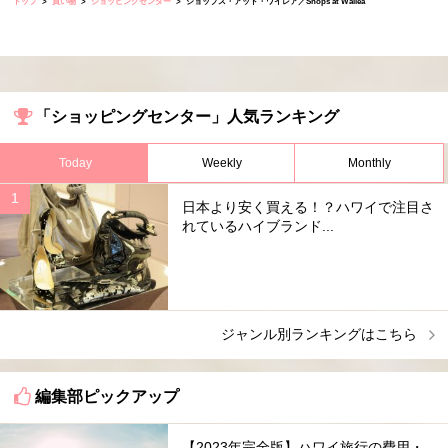
トップ
買い物
ショッピングセンター
ショップス・アット・ワイレア／Shops at Wailea
「ショッピングセンター」人気ランキング
Today
Weekly
Monthly
日本より安く買える！？ハワイで注目さ
れているハイブランド...
ジャンル別ランキングはこちら
編集部ピックアップ
【2023年完全版】ハワイ旅行の費用・