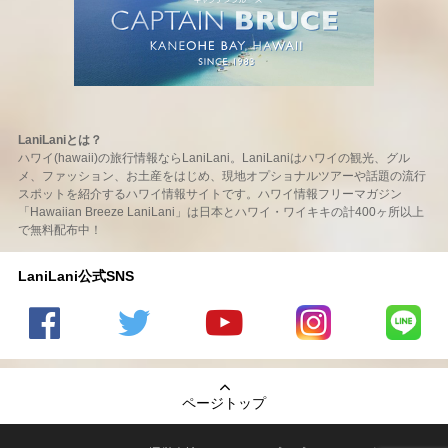
LaniLaniとは？
ハワイ(hawaii)の旅行情報ならLaniLani。LaniLaniはハワイの観光、グル
メ、ファッション、お土産をはじめ、現地オプショナルツアーや話題の流行
スポットを紹介するハワイ情報サイトです。ハワイ情報フリーマガジン
「Hawaiian Breeze LaniLani」は日本とハワイ・ワイキキの計400ヶ所以上
で無料配布中！
LaniLani公式SNS
LaniLani
LaniLani
LaniLani
LaniLani
LaniLani
の
のtwitter
の
の
のLINEを
Facebook
を見る
Youtube
Instagram
見る
ページトップ
を見る
チャンネ
を見る
ルを見る