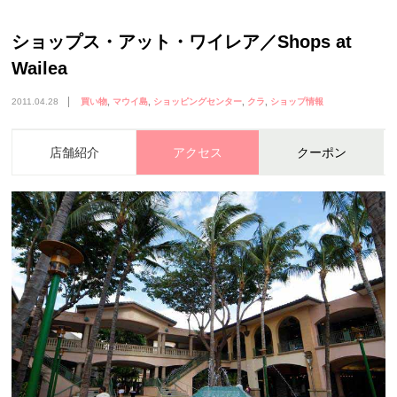
ショップス・アット・ワイレア／Shops at
Wailea
2011.04.28
買い物
マウイ島
ショッピングセンター
クラ
ショップ情報
店舗紹介
アクセス
クーポン