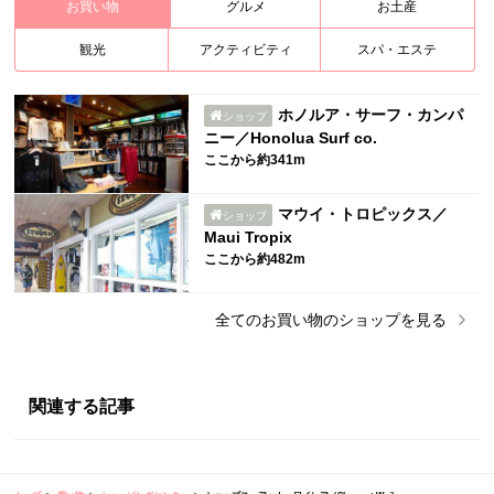
お買い物
グルメ
お土産
観光
アクティビティ
スパ・エステ
ホノルア・サーフ・カンパ
ショップ
ニー／Honolua Surf co.
ここから約341m
マウイ・トロピックス／
ショップ
Maui Tropix
ここから約482m
全ての
お買い物
のショップを見る
関連する記事