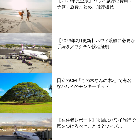
【2023年完全版】ハワイ旅行の費用・
予算・旅費まとめ。飛行機代...
【2023年2月更新】ハワイ渡航に必要な
手続き／ワクチン接種証明...
日立のCM「この木なんの木♪」で有名
なハワイのモンキーポッド
【在住者レポート】次回のハワイ旅行で
気をつけるべきことは？ウィズ...