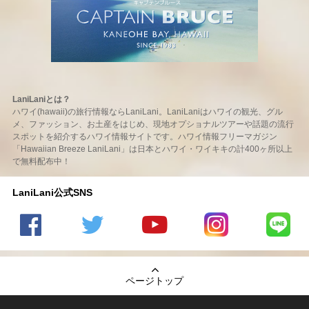
LaniLaniとは？
ハワイ(hawaii)の旅行情報ならLaniLani。LaniLaniはハワイの観光、グル
メ、ファッション、お土産をはじめ、現地オプショナルツアーや話題の流行
スポットを紹介するハワイ情報サイトです。ハワイ情報フリーマガジン
「Hawaiian Breeze LaniLani」は日本とハワイ・ワイキキの計400ヶ所以上
で無料配布中！
LaniLani公式SNS
LaniLani
LaniLani
LaniLani
LaniLani
LaniLani
の
のtwitter
の
の
のLINEを
Facebook
を見る
Youtube
Instagram
見る
ページトップ
を見る
チャンネ
を見る
ルを見る