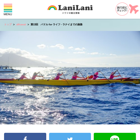
トップ
allhawaii
第13回 パドル for ライフ - ラナイまでの旅路