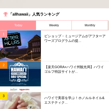
「allhawaii」人気ランキング
Today
Weekly
Monthly
ビショップ・ミュージアムがアフターア
ワーズプログラムの提...
【楽天GORA×ハワイ州観光局】ハワイ
ゴルフ特設サイトが...
ハワイで美容を学ぶ！ホノルルネイル&
エステティク...