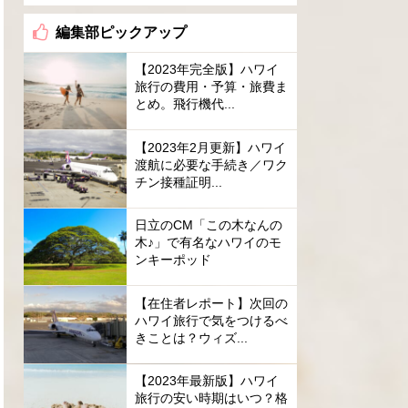
編集部ピックアップ
【2023年完全版】ハワイ
旅行の費用・予算・旅費ま
とめ。飛行機代...
【2023年2月更新】ハワイ
渡航に必要な手続き／ワク
チン接種証明...
日立のCM「この木なんの
木♪」で有名なハワイのモ
ンキーポッド
【在住者レポート】次回の
ハワイ旅行で気をつけるべ
きことは？ウィズ...
【2023年最新版】ハワイ
旅行の安い時期はいつ？格