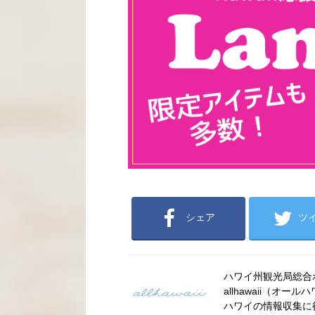
シェア
ツ
ハワイ州観光局総合ポー
allhawaii（
ハワイの情報収集に