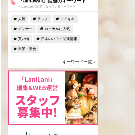
「allhawaii」話題のキーワード
今LaniLaniで話題になっているキーワード
人気
ランチ
ワイキキ
ディナー
ローカルに人気
買い物
日本のハワイ関連情報
風景・景色
キーワード一覧