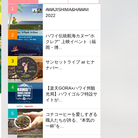
AWAJISHIMA&HAWAII
2022
ハワイ伝統航海カヌー“ホ
クレア” 上映イベント（福
岡・博...
サンセットライブ at ヒナ
ナバー...
【楽天GORA×ハワイ州観
光局】ハワイゴルフ特設サ
イトが...
コナコーヒーを愛しすぎる
職人たちが誇る、“本気の
一杯”を...