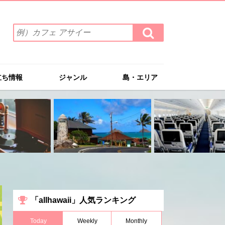
検
検
索
索
ワ
す
る
ー
ド
立ち情報
ジャンル
島・エリア
を
入
力
(例）
カ
フ
ェ
ア
サ
イ
ー
「allhawaii」人気ランキング
Today
Weekly
Monthly