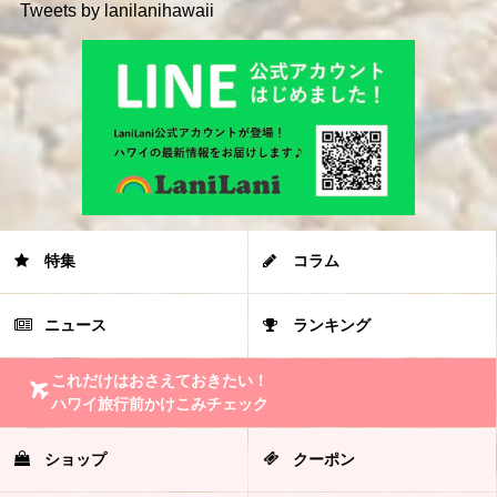
Tweets by lanilanihawaii
特集
コラム
ニュース
ランキング
これだけはおさえておきたい！
ハワイ旅行前かけこみチェック
ショップ
クーポン