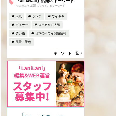
「allhawaii」話題のキーワード
今LaniLaniで話題になっているキーワード
人気
ランチ
ワイキキ
ディナー
ローカルに人気
買い物
日本のハワイ関連情報
風景・景色
キーワード一覧