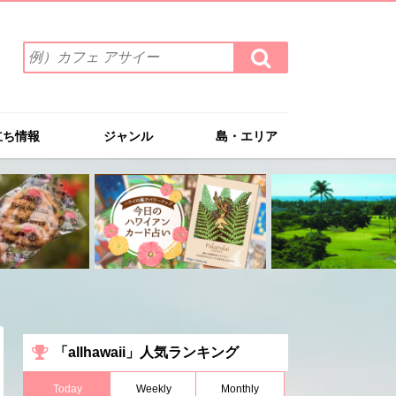
検
検
索
索
ワ
す
る
ー
ド
立ち情報
ジャンル
島・エリア
を
入
力
(例）
カ
フ
ェ
ア
サ
イ
ー
「allhawaii」人気ランキング
Today
Weekly
Monthly