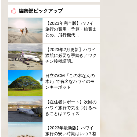
編集部ピックアップ
【2023年完全版】ハワイ
旅行の費用・予算・旅費ま
とめ。飛行機代...
【2023年2月更新】ハワイ
渡航に必要な手続き／ワク
チン接種証明...
日立のCM「この木なんの
木♪」で有名なハワイのモ
ンキーポッド
【在住者レポート】次回の
ハワイ旅行で気をつけるべ
きことは？ウィズ...
【2023年最新版】ハワイ
旅行の安い時期はいつ？格