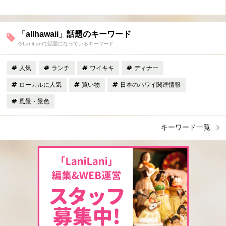
「allhawaii」話題のキーワード
今LaniLaniで話題になっているキーワード
人気
ランチ
ワイキキ
ディナー
ローカルに人気
買い物
日本のハワイ関連情報
風景・景色
キーワード一覧