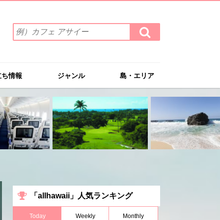
検
検
索
索
ワ
す
る
ー
ド
立ち情報
ジャンル
島・エリア
を
入
力
(例）
カ
フ
ェ
ア
サ
イ
ー
「allhawaii」人気ランキング
Today
Weekly
Monthly