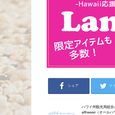
シェア
ツ
ハワイ州観光局総合ポー
allhawaii（