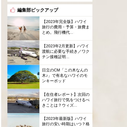
編集部ピックアップ
【2023年完全版】ハワイ
旅行の費用・予算・旅費ま
とめ。飛行機代...
【2023年2月更新】ハワイ
渡航に必要な手続き／ワク
チン接種証明...
日立のCM「この木なんの
木♪」で有名なハワイのモ
ンキーポッド
【在住者レポート】次回の
ハワイ旅行で気をつけるべ
きことは？ウィズ...
【2023年最新版】ハワイ
旅行の安い時期はいつ？格