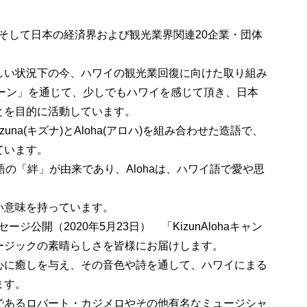
現地、そして日本の経済界および観光業界関連20企業・団体
しい状況下の今、ハワイの観光業回復に向けた取り組み
ャンペーン」を通じて、少しでもハワイを感じて頂き、日本
とを目的に活動しています。
は、Kizuna(キズナ)とAloha(アロハ)を組み合わせた造語で、
ています。
本語の「絆」が由来であり、Alohaは、ハワイ語で愛や思
い意味を持っています。
セージ公開（2020年5月23日） 「KizunAlohaキャン
ージックの素晴らしさを皆様にお届けします。
心に癒しを与え、その音色や詩を通して、ハワイにまる
ます。
あるロバート・カジメロやその他有名なミュージシャ