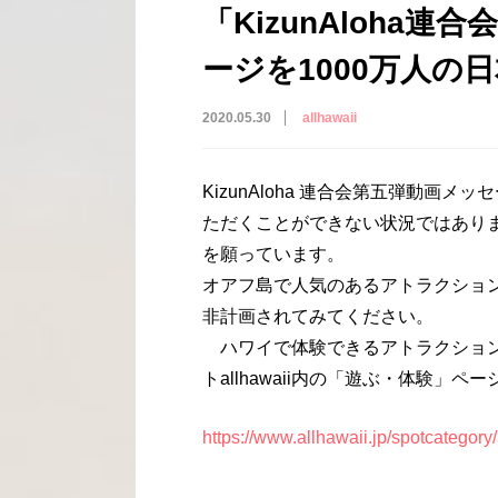
「KizunAloha
ージを1000万人の
2020.05.30
allhawaii
KizunAloha 連合会第五弾動画メ
ただくことができない状況ではあり
を願っています。
オアフ島で人気のあるアトラクショ
非計画されてみてください。
ハワイで体験できるアトラクション
トallhawaii内の「遊ぶ・体験」ペー
https://www.allhawaii.jp/spotcategory/a