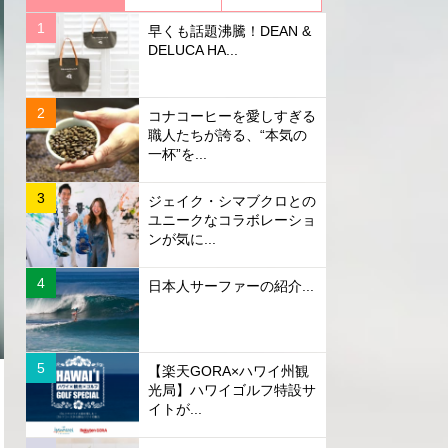
早くも話題沸騰！DEAN &
DELUCA HA...
コナコーヒーを愛しすぎる
職人たちが誇る、“本気の
一杯”を...
ジェイク・シマブクロとの
ユニークなコラボレーショ
ンが気に...
日本人サーファーの紹介...
【楽天GORA×ハワイ州観
光局】ハワイゴルフ特設サ
イトが...