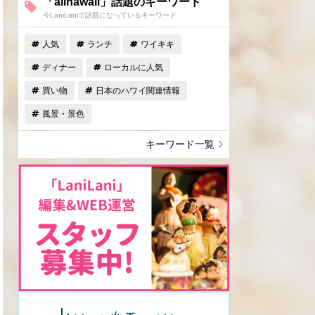
「allhawaii」話題のキーワード
今LaniLaniで話題になっているキーワード
人気
ランチ
ワイキキ
ディナー
ローカルに人気
買い物
日本のハワイ関連情報
風景・景色
キーワード一覧