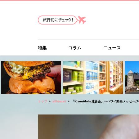
特集
コラム
ニュース
トップ
allhawaii
「KizunAloha連合会」〜ハワイ動画メッセー