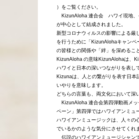
）をご覧ください。
KizunAloha 連合会 ハワイ
が中心として結成されました。
新型コロナウィルスの影響による厳
を行うために「KizunAlohaキ
の皆様との関係や「絆」を深めるこ
KizunAloha の意味KizunAloha
ハワイと日本の深いつながりを表し
Kizunaは、人との繋がりを表す日
いやりを意味します。
どちらの言葉も、両文化において深
KizunAloha 連合会第四弾動画メッ
ペーン」第四弾ではハワイアンミュ
ハワイアンミュージックは、人々の
でいるかのような気分にさせてくれ
伝説のハワイアンミュージシャンで