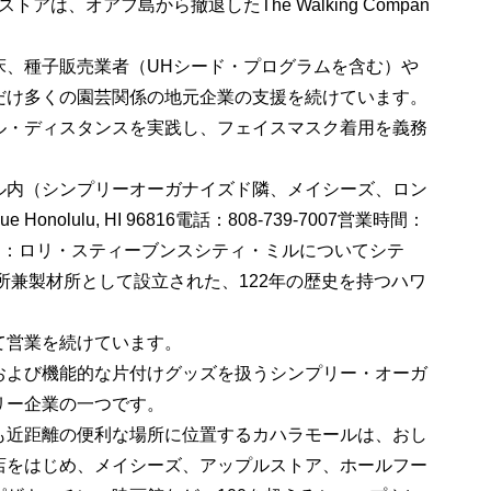
アは、オアフ島から撤退したThe Walking Compan
床、種子販売業者（UHシード・プログラムを含む）や
だけ多くの園芸関係の地元企業の支援を続けています。
ル・ディスタンスを実践し、フェイスマスク着用を義務
ル内（シンプリーオーガナイズド隣、メイシーズ、ロン
e Honolulu, HI 96816電話：808-739-7007営業時間：
ャー：ロリ・スティーブンスシティ・ミルについてシテ
米所兼製材所として設立された、122年の歴史を持つハワ
て営業を続けています。
および機能的な片付けグッズを扱うシンプリー・オーガ
リー企業の一つです。
も近距離の便利な場所に位置するカハラモールは、おし
店をはじめ、メイシーズ、アップルストア、ホールフー