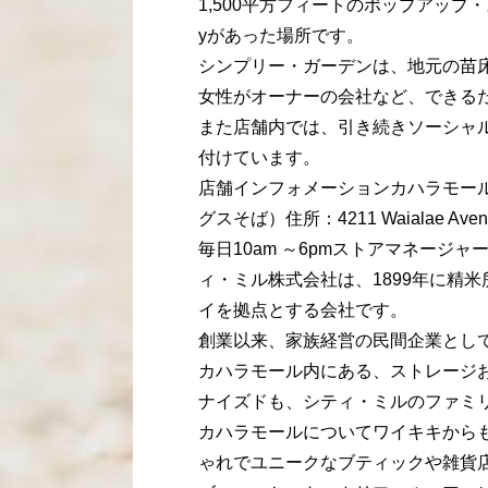
1,500平方フィートのポップアップ・スト
yがあった場所です。
シンプリー・ガーデンは、地元の苗
女性がオーナーの会社など、できる
また店舗内では、引き続きソーシャ
付けています。
店舗インフォメーションカハラモー
グスそば）住所：4211 Waialae Avenu
毎日10am ～6pmストアマネージ
ィ・ミル株式会社は、1899年に精
イを拠点とする会社です。
創業以来、家族経営の民間企業とし
カハラモール内にある、ストレージ
ナイズドも、シティ・ミルのファミ
カハラモールについてワイキキから
ゃれでユニークなブティックや雑貨