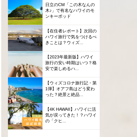
日立のCM「この木なんの
木♪」で有名なハワイのモ
ンキーポッド
【在住者レポート】次回の
ハワイ旅行で気をつけるべ
きことは？ウィズ...
【2023年最新版】ハワイ
旅行の安い時期はいつ？格
安で楽しめるハ...
【ウィズコロナ旅行記・第
1弾】オアフ島はどう変わ
った？絶景と絶品...
【4K HAWAII】ハワイに活
気が戻ってきた！？ハワイ
の「クヒ...