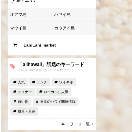
島・エリア
オアフ島
ハワイ島
マウイ島
カウアイ島
LaniLani market
「allhawaii」話題のキーワード
今LaniLaniで話題になっているキーワード
人気
ランチ
ワイキキ
ディナー
ローカルに人気
買い物
日本のハワイ関連情報
風景・景色
キーワード一覧