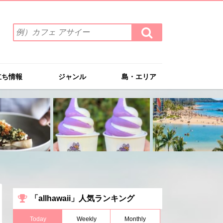
検
検
索
索
ワ
す
る
ー
ド
立ち情報
ジャンル
島・エリア
を
入
力
(例）
カ
フ
ェ
ア
サ
イ
ー
「allhawaii」人気ランキング
Today
Weekly
Monthly