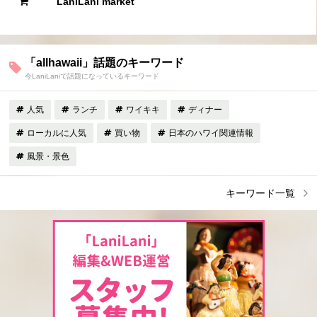
LaniLani market
「allhawaii」話題のキーワード
今LaniLaniで話題になっているキーワード
人気
ランチ
ワイキキ
ディナー
ローカルに人気
買い物
日本のハワイ関連情報
風景・景色
キーワード一覧