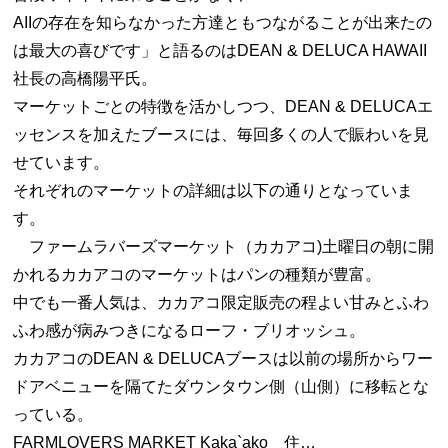
AIIの存在を知らなかった方達ともつながることが出来たの
は最大の喜びです」と語るのはDEAN & DELUCA HAWAII
社長の高橋陽平氏。
マーケットごとの特徴を活かしつつ、DEAN & DELUCAエ
ッセンスを加えたブースには、毎回多くの人で賑わいを見
せています。
それぞれのマーケットの詳細は以下の通りとなっていま
す。
ファームラバーズマーケット（カカアコ)土曜日の朝に開
かれるカカアコのマーケットはパンの種類が豊富。
中でも一番人気は、カカアコ限定販売の程よい甘みとふわ
ふわ感が病みつきになるローフ・ブリオッシュ。
カカアコのDEAN & DELUCAブースは以前の場所からワー
ドアベニューを隔てたダウンタウン側（山側）に移転とな
っている。
FARMLOVERS MARKET Kaka`ako 住…